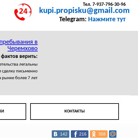
Тел. 7-937-796-30-96
kupi.propisku@gmail.com
Telegram:
Нажмите тут
 пребывания в
Черемхово
 фактов верить:
етельства легальны
 сделку письменно
 рынке более 7 лет
КИ
КОНТАКТЫ
142
216
358