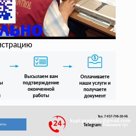
гистрацию
м
Высылаем вам
Оплачиваете
мы
подтверждение
наши услуги и
оконченной
получаете
ы
работы
документ
Тел. 7-937-796-30-96
kupi.propisku@gmail.com
акты
Telegram:
Нажмите тут