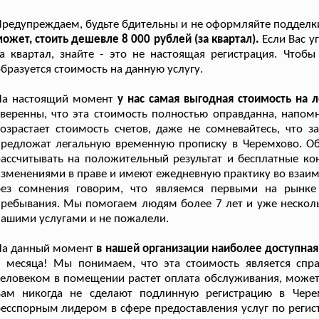
редупреждаем, будьте бдительны и не оформляйте подделк
ожет, стоить дешевле 8 000 рублей (за квартал).
Если Вас у
а квартал, знайте - это не настоящая регистрация. Чтоб
бразуется стоимость на данную услугу.
На настоящий момент
у нас самая выгодная стоимость на 
веренны, что эта стоимость полностью оправданна, напо
озрастает стоимость счетов, даже не сомневайтесь, что 
предложат легальную временную прописку в Черемхово. О
ассчитывать на положительный результат и бесплатные кон
зменениями в праве и имеют ежедневную практику во взаи
без сомнения говорим, что являемся первыми на рынке 
ребывания. Мы помогаем людям более 7 лет и уже нескольк
ашими услугами и не пожалели.
На данный момент
в нашей организации наиболее доступна
3 месяца! Мы понимаем, что эта стоимость является спр
еловеком в помещении растет оплата обслуживания, можете 
Вам никогда не сделают подлинную регистрацию в Чере
есспорным лидером в сфере предоставления услуг по регис