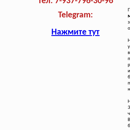
Тел. 7-937-796-30-96
П
Telegram:
м
з
о
Нажмите тут
у
в
р
и
п
н
ч
б