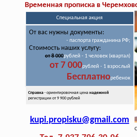
Временная прописка в Черемхов
Специальная акция
От вас нужны документы:
- паспорта гражданина РФ;
Стоимость наших услугу:
от 8 000
рублей - 1 человек (квартал)
от 7 000
рублей - 1 взрослый
Бесплатно
ребенок
Справка
- ориентировочная цена
надежной
регистрации от 9 900 рублей
kupi.propisku@gmail.com
С