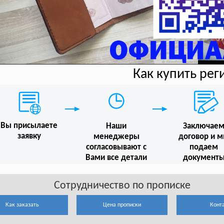
Как купить ре
Вы присылаете
Наши
Заключае
заявку
менеджеры
договор и 
согласовывают с
подаем
Вами все детали
документ
Сотрудничество по прописке
Как заказать
Цена прописки
Конт